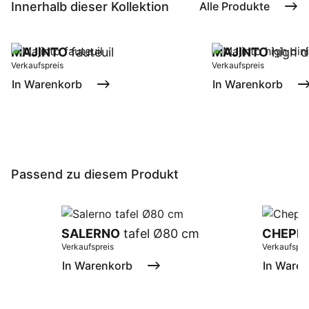
Innerhalb dieser Kollektion
Alle Produkte
MAJINTO
fauteuil
MAJINTO
high d
Verkaufspreis
Verkaufspreis
In Warenkorb
In Warenkorb
Passend zu diesem Produkt
SALERNO
tafel Ø80 cm
CHEPRI
Verkaufspreis
Verkaufspre
In Warenkorb
In Ware