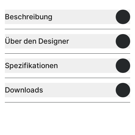
Beschreibung
Offen
Über den Designer
Offen
Spezifikationen
Offen
Downloads
Offen