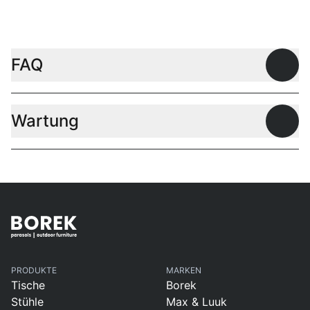
FAQ
Offen
Wartung
Offen
PRODUKTE
MARKEN
Tische
Borek
Stühle
Max & Luuk