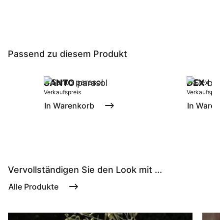
Passend zu diesem Produkt
SANTO
parasol
DEX
bij
Verkaufspreis
Verkaufspre
In Warenkorb
In Ware
Vervollständigen Sie den Look mit ...
Alle Produkte