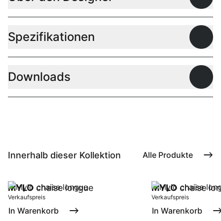
Offen
Spezifikationen
Offen
Downloads
Offen
Innerhalb dieser Kollektion
Alle Produkte
MYLO
chaise longue
MYLO
chaise lon
Verkaufspreis
Verkaufspreis
In Warenkorb
In Warenkorb