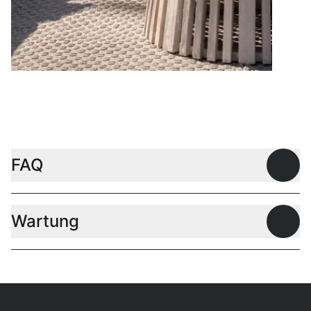
Couchtische
FAQ
Offen
Wartung
Offen