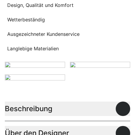
Sprachwahl
Design, Qualität und Komfort
Uber uns
Wetterbeständig
Ausgezeichneter Kundenservice
Langlebige Materialien
Beschreibung
Offen
Über den Designer