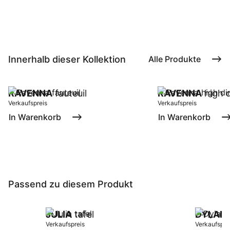
Innerhalb dieser Kollektion
Alle Produkte
RAVENNA
fauteuil
RAVENNA
high d
Verkaufspreis
Verkaufspreis
In Warenkorb
In Warenkorb
Passend zu diesem Produkt
JULIA
tafel
DYLAN
Verkaufspreis
Verkaufspre