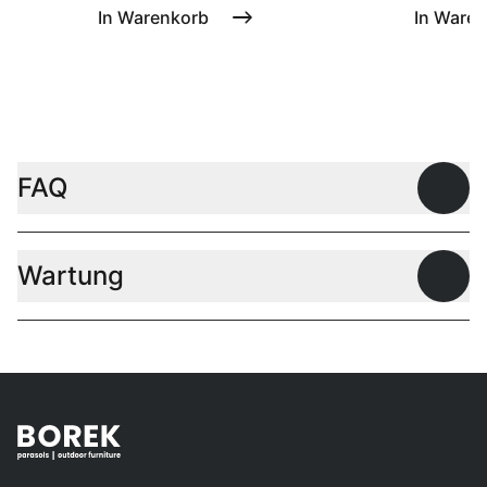
In Warenkorb
In Ware
FAQ
Offen
Wartung
Offen