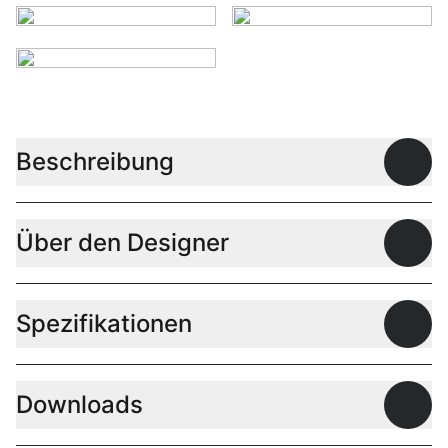
Beschreibung
Offen
Über den Designer
Offen
Spezifikationen
Offen
Downloads
Offen