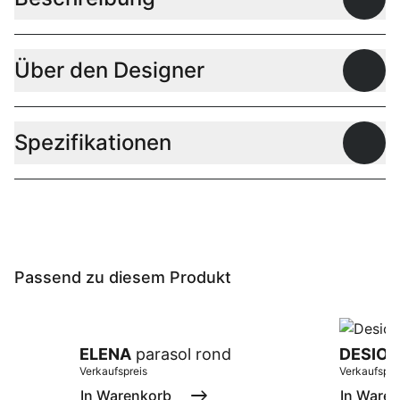
Offen
Über den Designer
Offen
Spezifikationen
Offen
Passend zu diesem Produkt
ELENA
parasol rond
DESIO
p
Verkaufspreis
Verkaufspre
In Warenkorb
In Ware