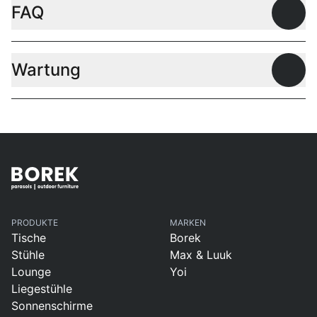
FAQ
Offen
Wartung
Offen
PRODUKTE
MARKEN
Tische
Borek
Stühle
Max & Luuk
Lounge
Yoi
Liegestühle
Sonnenschirme