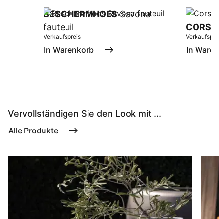
BESCHERMHOES
Savona
fauteuil
CORSI
Verkaufspreis
Verkaufspre
In Warenkorb
In Ware
Vervollständigen Sie den Look mit ...
Alle Produkte