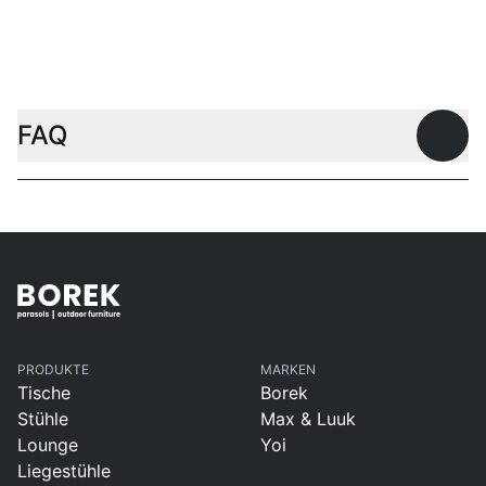
Couchtische
FAQ
Offen
PRODUKTE
MARKEN
Tische
Borek
Stühle
Max & Luuk
Lounge
Yoi
Liegestühle