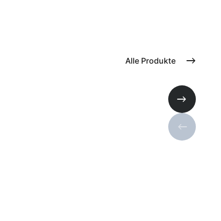
Alle Produkte
Nächste Fo
Vorherige 