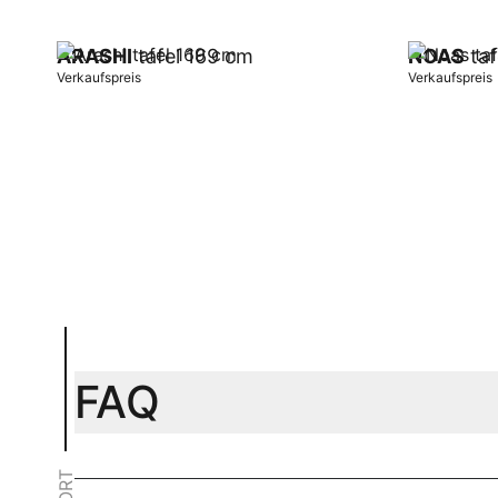
ARASHI
tafel 169 cm
NOAS
taf
Verkaufspreis
Verkaufspreis
In Warenkorb
In Warenk
FAQ