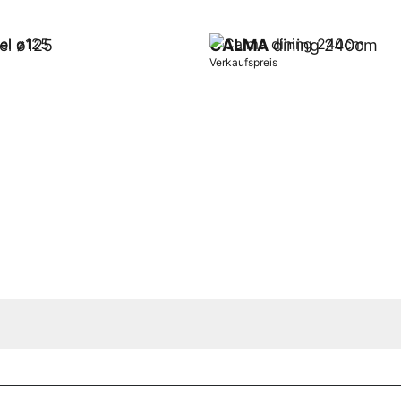
el ø125
CALMA
dining 240cm
Verkaufspreis
orb
In Warenkorb