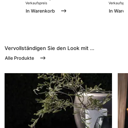
Verkaufspreis
Verkaufspre
In Warenkorb
In Ware
Vervollständigen Sie den Look mit ...
Alle Produkte