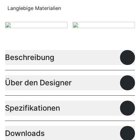
Langlebige Materialien
Beschreibung
Offen
Über den Designer
Offen
Spezifikationen
Offen
Downloads
Offen