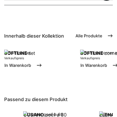
Innerhalb dieser Kollektion
Alle Produkte
SOFTLINE
set
SOFTLINE
corne
Verkaufspreis
Verkaufspreis
In Warenkorb
In Warenkorb
Passend zu diesem Produkt
CUSANO
poef ø 80
ELENA
p