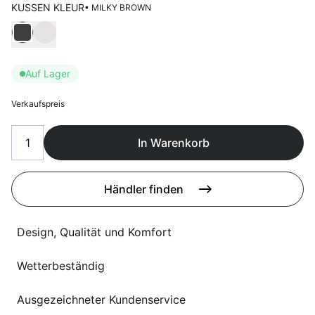
Sprachwahl
KUSSEN KLEUR
• MILKY BROWN
Uber uns
Wählen Kussen kleur
Auf Lager
Verkaufspreis
In Warenkorb
Händler finden
Design, Qualität und Komfort
Wetterbeständig
Ausgezeichneter Kundenservice