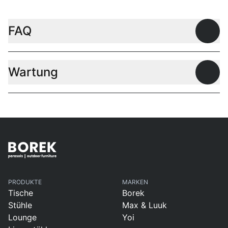
FAQ
Offen
Wartung
Offen
PRODUKTE
MARKEN
Tische
Borek
Stühle
Max & Luuk
Lounge
Yoi