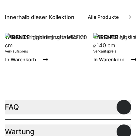
Innerhalb dieser Kollektion
Alle Produkte
TARENTE
high dining tafel ⌀120
TARENTE
high di
cm
⌀140 cm
Verkaufspreis
Verkaufspreis
In Warenkorb
In Warenkorb
FAQ
Offen
Wartung
Offen