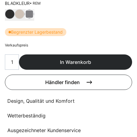
Sprachwahl
BLADKLEUR
• REM
Uber uns
Wählen Bladkleur
Begrenzter Lagerbestand
Verkaufspreis
In Warenkorb
Händler finden
Design, Qualität und Komfort
Wetterbeständig
Ausgezeichneter Kundenservice