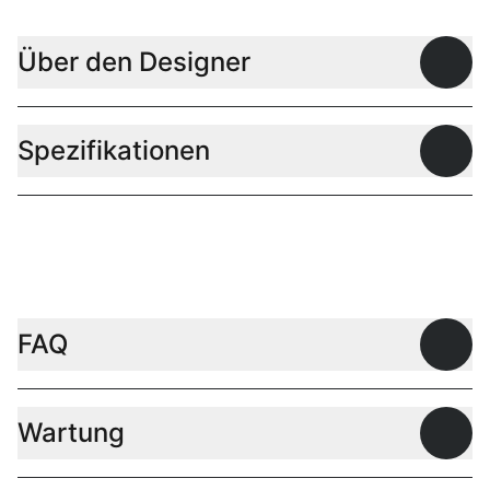
Über den Designer
Offen
Spezifikationen
Offen
FAQ
Offen
Wartung
Offen