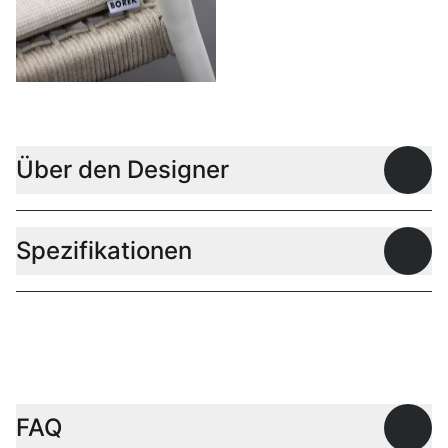
Über den Designer
Offen
Spezifikationen
Offen
FAQ
Offen