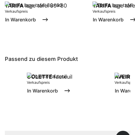
TARIFA
lage tafel 80x80
TARIFA
lage taf
Verkaufspreis
Verkaufspreis
In Warenkorb
In Warenkorb
Passend zu diesem Produkt
COLETTE
fauteuil
AVEIRO
Verkaufspreis
Verkaufspre
In Warenkorb
In Ware