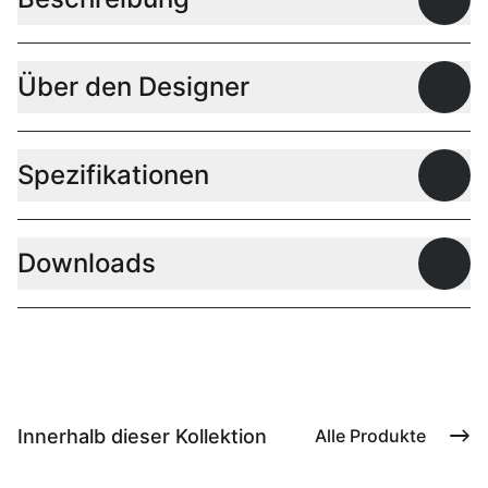
Offen
Über den Designer
Offen
Spezifikationen
Offen
Downloads
Offen
Innerhalb dieser Kollektion
Alle Produkte