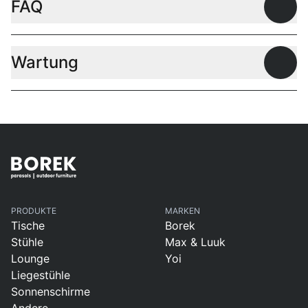
FAQ
Offen
Wartung
Offen
PRODUKTE
MARKEN
Tische
Borek
Stühle
Max & Luuk
Lounge
Yoi
Liegestühle
Sonnenschirme