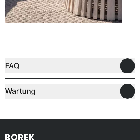
Couchtische
FAQ
Offen
Wartung
Offen