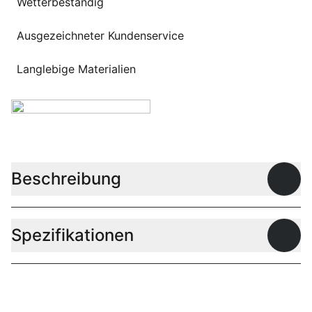
Wetterbeständig
Ausgezeichneter Kundenservice
Langlebige Materialien
Beschreibung
Offen
Spezifikationen
Offen