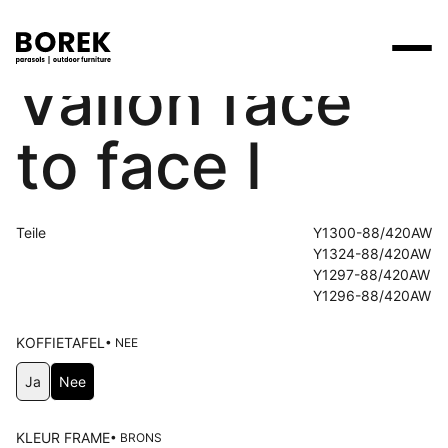
Vallon face
Produkte
to face l
Suchen
Produkte
Kollektionen
Contact
Marken
Verkaufsstellen
Tische
Designer
Marken
Teile
Y1300-88/420AW
Lounge
Borek
Flagship stores
Flagship stores
Y1324-88/420AW
Projekte
Y1297-88/420AW
Sonnenschirme
Max & Luuk
Premium stores
Y1296-88/420AW
Nachrichten
Stühle
Verkaufsstellen
Yoi
Suche am Verkaufsort
Events
KOFFIETAFEL
• NEE
Liegestühle
Wählen Koffietafel
Mehr
Ja
Nee
3D-Modelle
Andere
Arbeiten bei
KLEUR FRAME
• BRONS