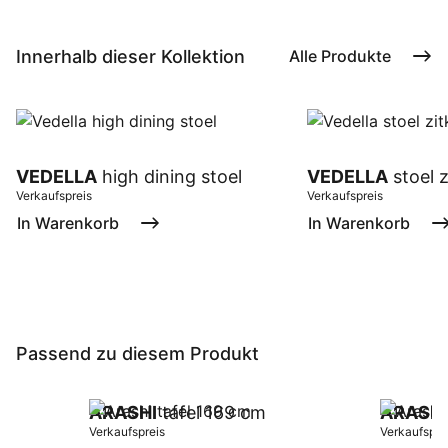
Innerhalb dieser Kollektion
Alle Produkte
VEDELLA
high dining stoel
VEDELLA
stoel 
Verkaufspreis
Verkaufspreis
In Warenkorb
In Warenkorb
Passend zu diesem Produkt
ARASHI
tafel 169 cm
ARASHI
Verkaufspreis
Verkaufspre