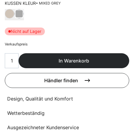
Sprachwahl
KUSSEN KLEUR
• MIXED GREY
Uber uns
Wählen Kussen kleur
Nicht auf Lager
Verkaufspreis
In Warenkorb
Händler finden
Design, Qualität und Komfort
Wetterbeständig
Ausgezeichneter Kundenservice