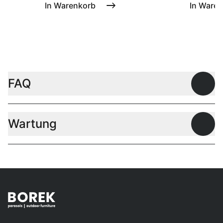
In Warenkorb
In Ware
FAQ
Offen
Wartung
Offen