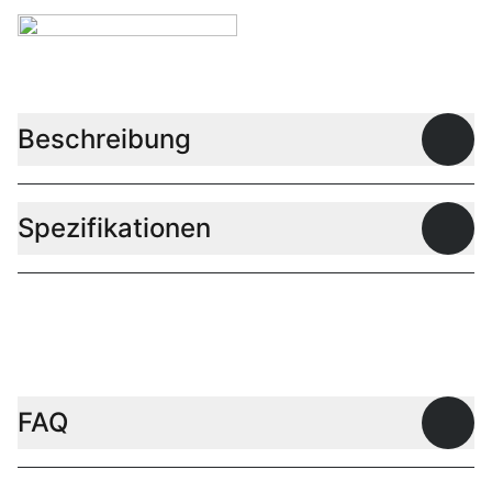
Beschreibung
Offen
Spezifikationen
Offen
FAQ
Offen