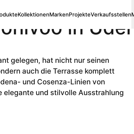
odukte
Kollektionen
Marken
Projekte
Verkaufsstellen
onivoo in Ude
Lounge
e
Loungesessels
 stores
Premium stores
Designer
Loungesets
nt gelegen, hat nicht nur seinen
e
modulare Lounge
ndern auch die Terrasse komplett
Dining lounges
Sofas
odena- und Cosenza-Linien von
Hockers
ne elegante und stilvolle Ausstrahlung
Liegestühle
Einige Liegestühle
e
Doppel-Liegen
e
Daybed