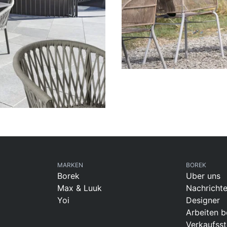
MARKEN
BOREK
Borek
Uber uns
Max & Luuk
Nachricht
Yoi
Designer
Arbeiten b
Verkaufsst