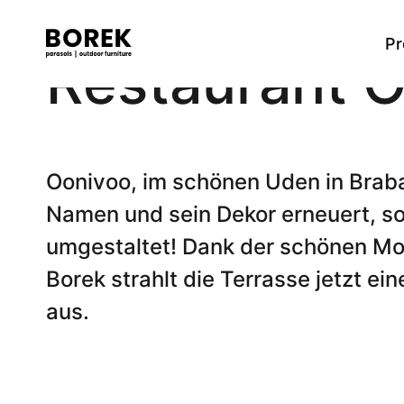
Pr
Restaurant O
Mehr
Tische
Produkte
Marken
Verkaufsstellen
High dining Tisch
Flagship
Contact
Suchen
Dining Tisch
Oonivoo, im schönen Uden in Braba
Low dining Tisch
Namen und sein Dekor erneuert, so
Beistelltische
Couchtische
umgestaltet! Dank der schönen M
Bartische
Borek strahlt die Terrasse jetzt ei
aus.
Stühle
Dining Stuhle
High dining Stuhl
Low dining Stuhl