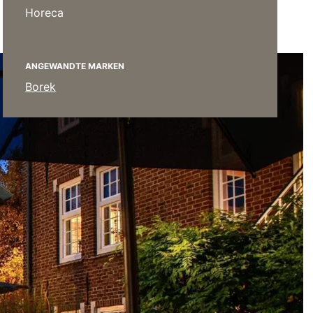
Poufs
Horeca
Schutzhüllen
Accessoires
ANGEWANDTE MARKEN
Borek