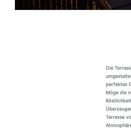
Die Terras
umgestalte
perfektes G
Möge die ne
Köstlichke
Überzeugen 
Terrasse v
Atmosphäre