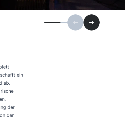
Vorherige Folie
Nächste Folie
lett
schafft ein
d ab.
arische
en.
ung der
von der