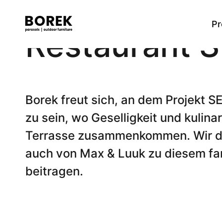
Pr
Restaurant S
Mehr
Tische
Produkte
Marken
Verkaufsstellen
High dining Tisch
Flagship
Contact
Suchen
Dining Tisch
Borek freut sich, an dem Projekt SE
Low dining Tisch
zu sein, wo Geselligkeit und kulin
Beistelltische
Couchtische
Terrasse zusammenkommen. Wir du
Bartische
auch von Max & Luuk zu diesem fa
beitragen.
Stühle
Dining Stuhle
High dining Stuhl
Low dining Stuhl