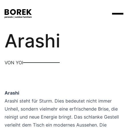
Yoi
Arashi
Produkte
Suchen
Produkte
Kollektionen
Contact
Marken
Verkaufsstellen
Tische
Designer
VON YOI
Marken
Lounge
Borek
Flagship stores
Flagship stores
Projekte
Sonnenschirme
Max & Luuk
Premium stores
Nachrichten
Stühle
Verkaufsstellen
Arashi
Yoi
Suche am Verkaufsort
Events
Arashi steht für Sturm. Dies bedeutet nicht immer
Liegestühle
Mehr
Unheil, sondern vielmehr eine erfrischende Brise, die
3D-Modelle
Andere
reinigt und neue Energie bringt. Das schlanke Gestell
Arbeiten bei
verleiht dem Tisch ein modernes Aussehen. Die