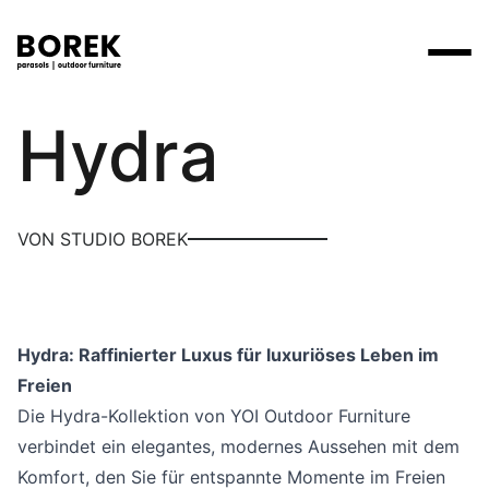
Yoi
Hydra
Produkte
Suchen
Produkte
Kollektionen
Contact
Marken
Verkaufsstellen
Tische
Designer
VON STUDIO BOREK
Marken
Lounge
Borek
Flagship stores
Flagship stores
Projekte
Sonnenschirme
Max & Luuk
Premium stores
Nachrichten
Stühle
Verkaufsstellen
Hydra: Raffinierter Luxus für luxuriöses Leben im
Yoi
Suche am Verkaufsort
Events
Freien
Liegestühle
Mehr
Die Hydra-Kollektion von YOI Outdoor Furniture
3D-Modelle
Andere
verbindet ein elegantes, modernes Aussehen mit dem
Arbeiten bei
Komfort, den Sie für entspannte Momente im Freien