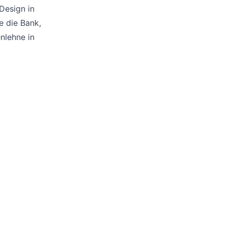
Poufs
Design in
Schutzhüllen
e die Bank,
Accessoires
nlehne in