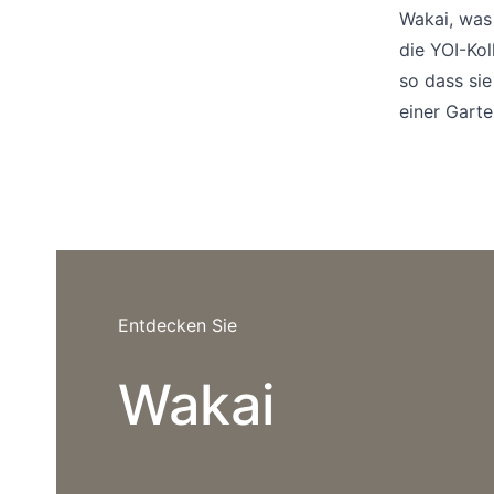
Barstuhle
Wakai, was 
die YOI-Kol
so dass si
einer Gart
Entdecken Sie
Wakai