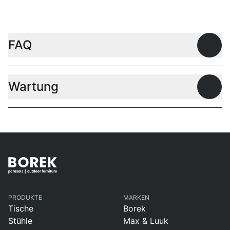
FAQ
Offen
Wartung
Offen
PRODUKTE
MARKEN
Tische
Borek
Stühle
Max & Luuk