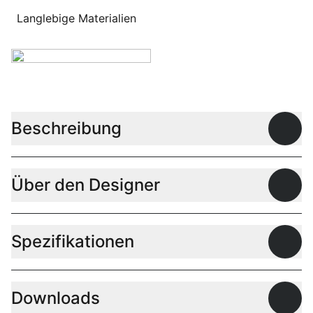
Langlebige Materialien
Beschreibung
Offen
Über den Designer
Offen
Spezifikationen
Offen
Downloads
Offen