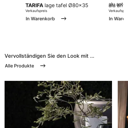
TARIFA
lage tafel Ø80x35
alu antr
Verkaufspreis
Verkaufspre
In Warenkorb
In Ware
Vervollständigen Sie den Look mit ...
Alle Produkte