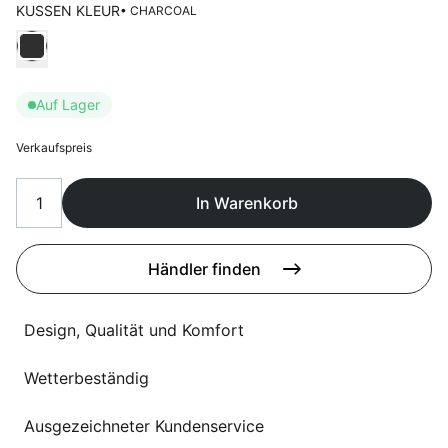
Sprachwahl
KUSSEN KLEUR
• CHARCOAL
Uber uns
Wählen Kussen kleur
Auf Lager
Verkaufspreis
In Warenkorb
Händler finden
Design, Qualität und Komfort
Wetterbeständig
Ausgezeichneter Kundenservice