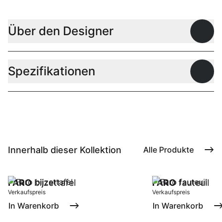
Über den Designer
Offen
Spezifikationen
Offen
Innerhalb dieser Kollektion
Alle Produkte
FARO
bijzettafel
FARO
fauteuil
Verkaufspreis
Verkaufspreis
In Warenkorb
In Warenkorb