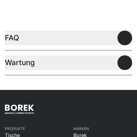
FAQ
Offen
Wartung
Offen
PRODUKTE
MARKEN
Tische
Borek