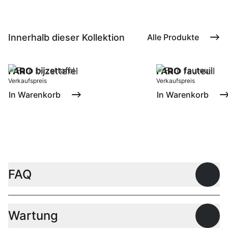
Innerhalb dieser Kollektion
Alle Produkte
FARO
bijzettafel
FARO
fauteuil
Verkaufspreis
Verkaufspreis
In Warenkorb
In Warenkorb
FAQ
Offen
Wartung
Offen