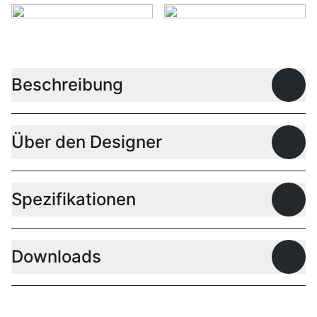
Beschreibung
Offen
Über den Designer
Offen
Spezifikationen
Offen
Downloads
Offen