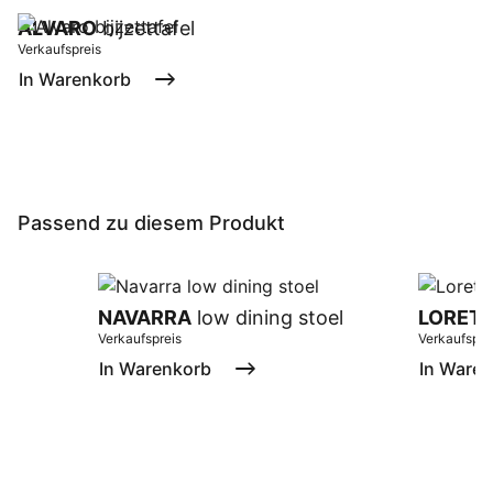
ALVARO
bijzettafel
Verkaufspreis
In Warenkorb
Passend zu diesem Produkt
NAVARRA
low dining stoel
LORET
Verkaufspreis
Verkaufspre
In Warenkorb
In Ware