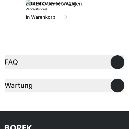
LORETO
serveerwagen
Verkaufspreis
In Warenkorb
FAQ
Offen
Wartung
Offen