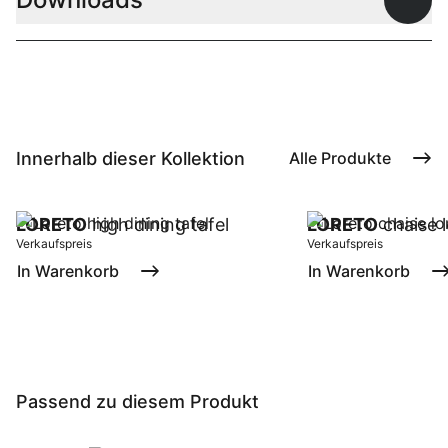
Offen
Innerhalb dieser Kollektion
Alle Produkte
LORETO
high dining tafel
LORETO
chaise l
Verkaufspreis
Verkaufspreis
In Warenkorb
In Warenkorb
Passend zu diesem Produkt