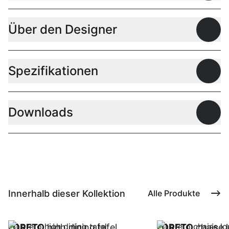
Über den Designer
Offen
Spezifikationen
Offen
Downloads
Offen
Innerhalb dieser Kollektion
Alle Produkte
LORETO
high dining tafel
LORETO
chaise l