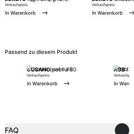
Verkaufspreis
Verkaufspreis
In Warenkorb
In Warenkorb
Passend zu diesem Produkt
CUSANO
poef ø 80
ROB
fau
Verkaufspreis
Verkaufspre
In Warenkorb
In Ware
FAQ
Offen