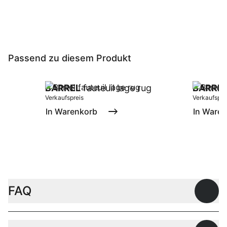
Passend zu diesem Produkt
BARREL
fauteuil lage rug
BARRE
Verkaufspreis
Verkaufspre
In Warenkorb
In Ware
FAQ
Offen