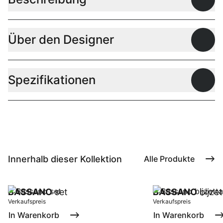
Offen
Über den Designer
Offen
Spezifikationen
Offen
Innerhalb dieser Kollektion
Alle Produkte
BASSANO
set
BASSANO
bijze
Verkaufspreis
Verkaufspreis
In Warenkorb
In Warenkorb