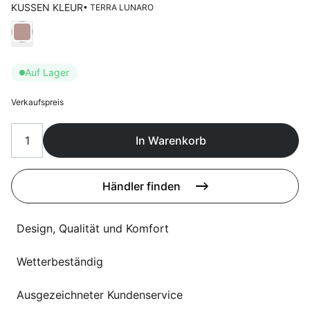
Sprachwahl
KUSSEN KLEUR
• TERRA LUNARO
Uber uns
Wählen Kussen kleur
Auf Lager
Verkaufspreis
In Warenkorb
Händler finden
Design, Qualität und Komfort
Wetterbeständig
Ausgezeichneter Kundenservice