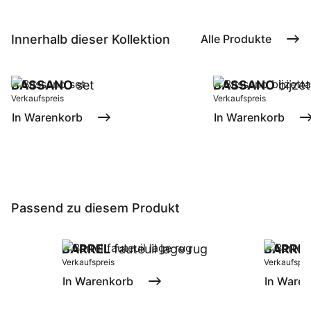
Innerhalb dieser Kollektion
Alle Produkte
BASSANO
set
BASSANO
bijze
Verkaufspreis
Verkaufspreis
In Warenkorb
In Warenkorb
Passend zu diesem Produkt
BARREL
fauteuil lage rug
BARRE
Verkaufspreis
Verkaufspre
In Warenkorb
In Ware