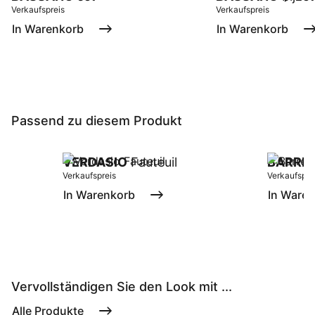
Verkaufspreis
Verkaufspreis
In Warenkorb
In Warenkorb
Passend zu diesem Produkt
VERDASIO
Fauteuil
BARRE
Verkaufspreis
Verkaufspre
In Warenkorb
In Ware
Vervollständigen Sie den Look mit ...
Alle Produkte