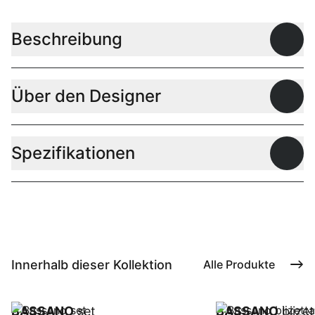
Beschreibung
Offen
Über den Designer
Offen
Spezifikationen
Offen
Innerhalb dieser Kollektion
Alle Produkte
BASSANO
set
BASSANO
bijze