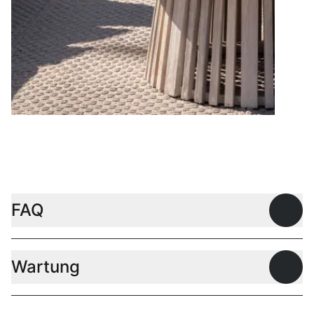
Couchtische
FAQ
Offen
Wartung
Offen