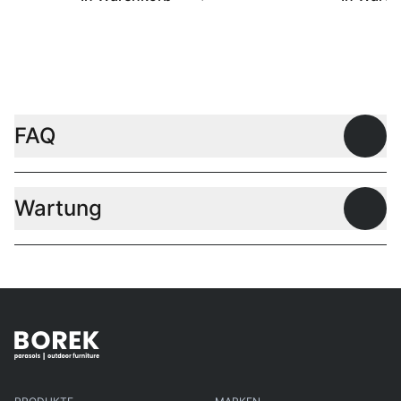
FAQ
Offen
Wartung
Offen