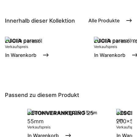
Innerhalb dieser Kollektion
Alle Produkte
LUCIA
parasol
LUCIA
parasol r
Verkaufspreis
Verkaufspreis
In Warenkorb
In Warenkorb
Passend zu diesem Produkt
BETONVERANKERING
25-
BESCH
55mm
200x50
Verkaufspreis
Verkaufspre
In Warenkorb
In Ware