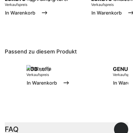
Verkaufspreis
Verkaufspreis
In Warenkorb
In Warenkorb
Passend zu diesem Produkt
ROB
sofa
GENUA
Verkaufspreis
Verkaufspre
In Warenkorb
In Ware
FAQ
Offen