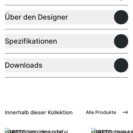
Über den Designer
Offen
Spezifikationen
Offen
Downloads
Offen
Innerhalb dieser Kollektion
Alle Produkte
LORETO
high dining tafel
LORETO
chaise l