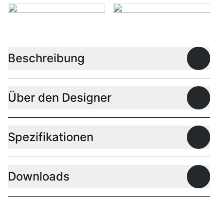
Beschreibung
Offen
Über den Designer
Offen
Spezifikationen
Offen
Downloads
Offen