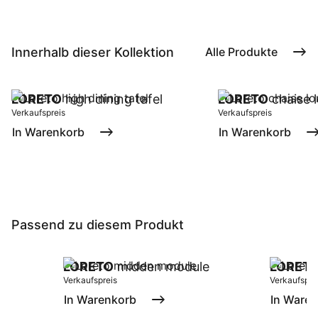
Innerhalb dieser Kollektion
Alle Produkte
LORETO
high dining tafel
LORETO
chaise l
Verkaufspreis
Verkaufspreis
In Warenkorb
In Warenkorb
Passend zu diesem Produkt
LORETO
midden module
LORET
Verkaufspreis
Verkaufspre
In Warenkorb
In Ware