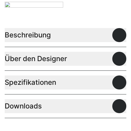
Beschreibung
Offen
Über den Designer
Offen
Spezifikationen
Offen
Downloads
Offen