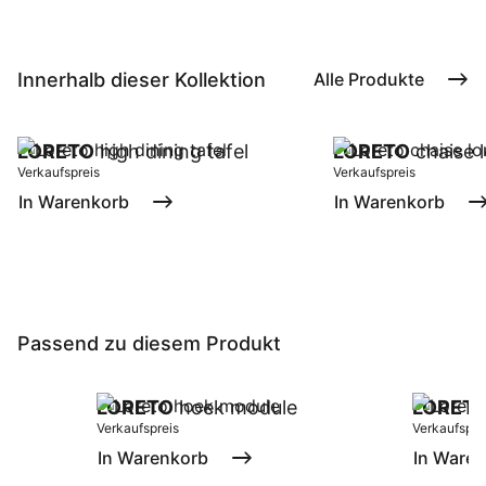
Innerhalb dieser Kollektion
Alle Produkte
LORETO
high dining tafel
LORETO
chaise l
Verkaufspreis
Verkaufspreis
In Warenkorb
In Warenkorb
Passend zu diesem Produkt
LORETO
hoek module
LORET
Verkaufspreis
Verkaufspre
In Warenkorb
In Ware