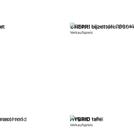
et
CHEPRI
bijzettafel Ø60x
Verkaufspreis
orb
In Warenkorb
rasol rond
HYBRID
tafel
Verkaufspreis