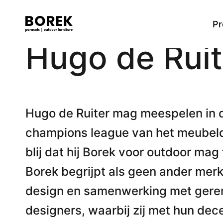
Pr
Hugo de Ruit
Meer
Tafels
Alle producten
Ontdek onze merken
Verkooppunten
Dining tafels
Flagship
Designer
Zoek
High dining tafels
Low dining tafels
Hugo de Ruiter mag meespelen in d
Bijzettafels
champions league van het meubeld
Lage tafels
Bartafels
blij dat hij Borek voor outdoor ma
Borek begrijpt als geen ander mer
Stoelen
design en samenwerking met ger
Dining stoelen
High dining stoel
designers, waarbij zij met hun dec
Low dining stoel