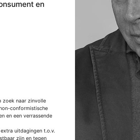
consument en
 zoek naar zinvolle 
 non-conformistische 
en en een verrassende 
xtra uitdagingen t.o.v. 
tbaar zijn en tegen 