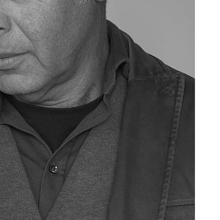
Kussens
Beschermhoezen
Buitenkeuken