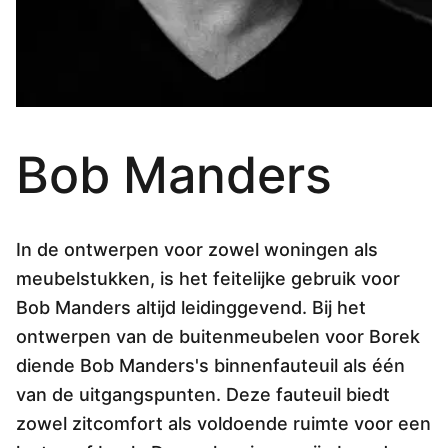
Overig
Flagship stores
Deals
Contact
3D modellen
Bob Manders
Support
Nieuws
Events
In de ontwerpen voor zowel woningen als
meubelstukken, is het feitelijke gebruik voor
Werken bij
Bob Manders altijd leidinggevend. Bij het
Over ons
ontwerpen van de buitenmeubelen voor Borek
diende Bob Manders's binnenfauteuil als één
van de uitgangspunten. Deze fauteuil biedt
Taalkeuze
zowel zitcomfort als voldoende ruimte voor een