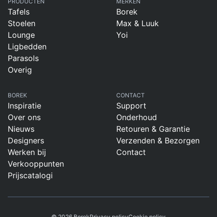
PRODUCTEN
MERKEN
Tafels
Borek
Stoelen
Max & Luuk
Lounge
Yoi
Ligbedden
Parasols
Overig
BOREK
CONTACT
Inspiratie
Support
Over ons
Onderhoud
Nieuws
Retouren & Garantie
Designers
Verzenden & Bezorgen
Werken bij
Contact
Verkooppunten
Prijscatalogi
© 2026 Borek
Privacy policy
Cookie policy