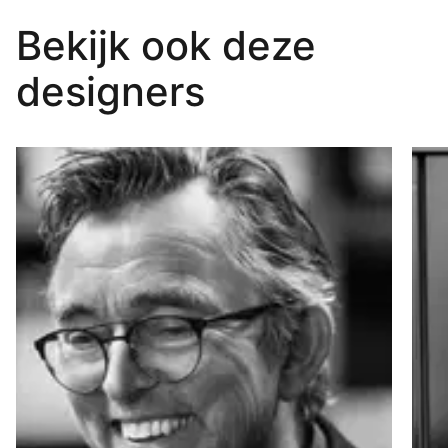
Wolterinc
F
Bekijk ook deze
k
R
designers
Lees
L
meer
m