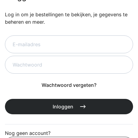
Overig
Flagship stores
Log in om je bestellingen te bekijken, je gegevens te
Deals
beheren en meer.
Contact
3D modellen
Support
Nieuws
Events
Wachtwoord vergeten?
Werken bij
Over ons
Inloggen
Taalkeuze
Nog geen account?