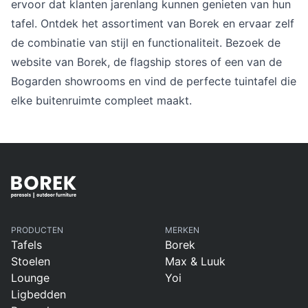
ervoor dat klanten jarenlang kunnen genieten van hun
Overig
Flagship stores
tafel. Ontdek het assortiment van Borek en ervaar zelf
Deals
de combinatie van stijl en functionaliteit. Bezoek de
Contact
website van Borek, de flagship stores of een van de
3D modellen
Bogarden showrooms en vind de perfecte tuintafel die
elke buitenruimte compleet maakt.
Support
Nieuws
Events
Werken bij
Over ons
PRODUCTEN
MERKEN
Tafels
Borek
Stoelen
Max & Luuk
Lounge
Yoi
Taalkeuze
Ligbedden