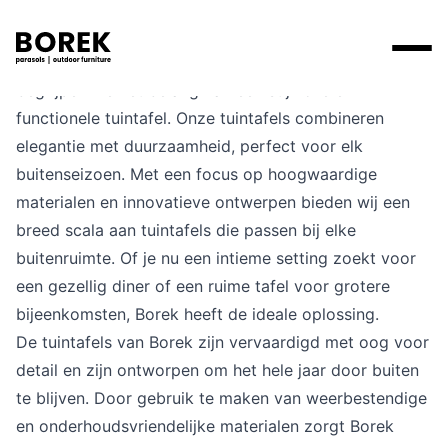
Op zoek naar de perfecte buitentafel? Bij Borek
begrijpen we het belang van een stijlvolle en
Producten
functionele tuintafel. Onze tuintafels combineren
elegantie met duurzaamheid, perfect voor elk
Zoek
Collecties
buitenseizoen. Met een focus op hoogwaardige
Alle producten
Ontdek onze merken
Verkooppunten
materialen en innovatieve ontwerpen bieden wij een
Merken
breed scala aan tuintafels die passen bij elke
Tafels
Borek
Flagship stores
buitenruimte. Of je nu een intieme setting zoekt voor
Projecten
Lounge
Max & Luuk
Premium stores
een gezellig diner of een ruime tafel voor grotere
bijeenkomsten, Borek heeft de ideale oplossing.
Verkooppunten
Parasols
Yoi
Verkooppunten zoeken
De tuintafels van Borek zijn vervaardigd met oog voor
detail en zijn ontworpen om het hele jaar door buiten
Stoelen
Designers
te blijven. Door gebruik te maken van weerbestendige
Ligbedden
en onderhoudsvriendelijke materialen zorgt Borek
Prijscatalogi