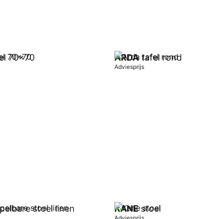
el 70x70
ARDA
tafel rond
Adviesprijs
wagen
In winkelwagen
pelbare stoel linen
KANE
stoel
Adviesprijs