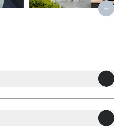
Vorige sli
Openen
Openen