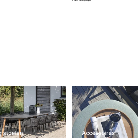
wagen
In winkelwagen
g stoelen
Accessoires