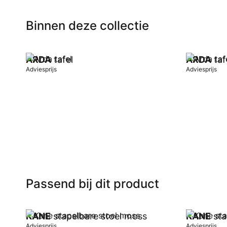
Binnen deze collectie
ARDA
tafel
ARDA
taf
Adviesprijs
Adviesprijs
In winkelwagen
In winkel
Passend bij dit product
KANE
stapelbare stoel moss
KANE
sta
Adviesprijs
Adviesprijs