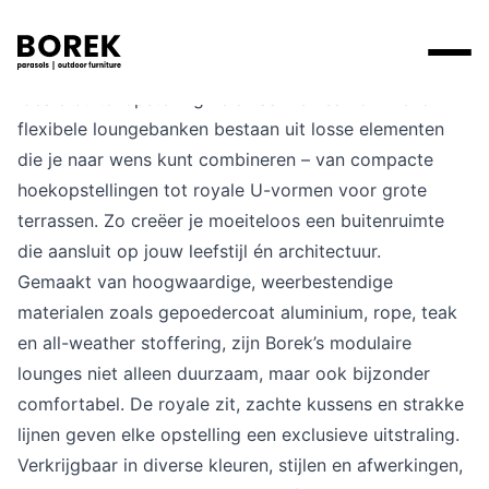
Met de modulaire lounges van Borek stel je jouw
ideale buitenopstelling helemaal zelf samen. Deze
Producten
flexibele loungebanken bestaan uit losse elementen
die je naar wens kunt combineren – van compacte
Zoek
Collecties
hoekopstellingen tot royale U-vormen voor grote
Alle producten
Ontdek onze merken
Verkooppunten
terrassen. Zo creëer je moeiteloos een buitenruimte
Merken
die aansluit op jouw leefstijl én architectuur.
Tafels
Borek
Flagship stores
Gemaakt van hoogwaardige, weerbestendige
Projecten
Lounge
Max & Luuk
Premium stores
materialen zoals gepoedercoat aluminium, rope, teak
en all-weather stoffering, zijn Borek’s modulaire
Verkooppunten
Parasols
Yoi
Verkooppunten zoeken
lounges niet alleen duurzaam, maar ook bijzonder
comfortabel. De royale zit, zachte kussens en strakke
Stoelen
Designers
lijnen geven elke opstelling een exclusieve uitstraling.
Ligbedden
Verkrijgbaar in diverse kleuren, stijlen en afwerkingen,
Prijscatalogi