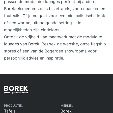
passen de modulaire lounges perfect bij andere
Overig
Flagship stores
Borek-elementen zoals bijzettafels, voetenbanken en
Deals
fauteuils. Of je nu gaat voor een minimalistische look
Contact
of een warme, uitnodigende setting – de
3D modellen
mogelijkheden zijn eindeloos.
Ontdek de vrijheid van maatwerk met de modulaire
Support
lounges van Borek. Bezoek de website, onze flagship
stores of een van de Bogarden showrooms voor
Nieuws
persoonlijk advies en inspiratie.
Events
Werken bij
Over ons
Taalkeuze
PRODUCTEN
MERKEN
Tafels
Borek