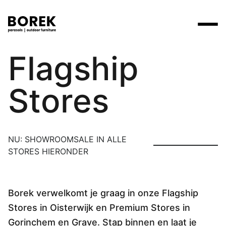
Bezoek de
Flagship
Producten
Zoek
Collecties
Stores
Alle producten
Ontdek onze merken
Verkooppunten
Merken
Tafels
Borek
Flagship stores
Projecten
NU: SHOWROOMSALE IN ALLE
Lounge
Max & Luuk
Premium stores
STORES HIERONDER
Verkooppunten
Parasols
Yoi
Verkooppunten zoeken
Stoelen
Borek verwelkomt je graag in onze Flagship
Designers
Stores in Oisterwijk en Premium Stores in
Ligbedden
Prijscatalogi
Gorinchem en Grave. Stap binnen en laat je