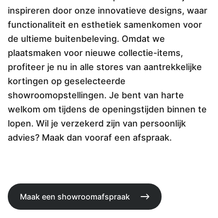
Overig
inspireren door onze innovatieve designs, waar
Flagship stores
functionaliteit en esthetiek samenkomen voor
Deals
Contact
de ultieme buitenbeleving. Omdat we
plaatsmaken voor nieuwe collectie-items,
3D modellen
profiteer je nu in alle stores van aantrekkelijke
Support
kortingen op geselecteerde
showroomopstellingen. Je bent van harte
Nieuws
welkom om tijdens de openingstijden binnen te
Events
lopen. Wil je verzekerd zijn van persoonlijk
advies? Maak dan vooraf een afspraak.
Werken bij
Over ons
Maak een showroomafspraak
Taalkeuze