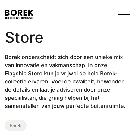
Borek Flagship
Store
Producten
Zoek
Collecties
Alle producten
Ontdek onze merken
Verkooppunten
Borek onderscheidt zich door een unieke mix
van innovatie en vakmanschap. In onze
Merken
Tafels
Borek
Flagship stores
Flagship Store kun je vrijwel de hele Borek-
collectie ervaren. Voel de kwaliteit, bewonder
Projecten
Lounge
Max & Luuk
Premium stores
de details en laat je adviseren door onze
specialisten, die graag helpen bij het
Verkooppunten
Parasols
Yoi
Verkooppunten zoeken
samenstellen van jouw perfecte buitenruimte.
Stoelen
Designers
Ligbedden
Borek
Prijscatalogi