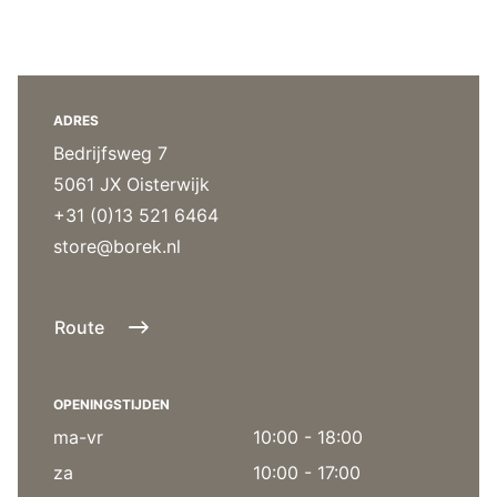
Overig
Flagship stores
Deals
Contact
ADRES
3D modellen
Bedrijfsweg 7
Support
5061 JX Oisterwijk
+31 (0)13 521 6464
Nieuws
store@borek.nl
Events
Werken bij
Route
Over ons
OPENINGSTIJDEN
ma-vr
10:00 - 18:00
Taalkeuze
za
10:00 - 17:00