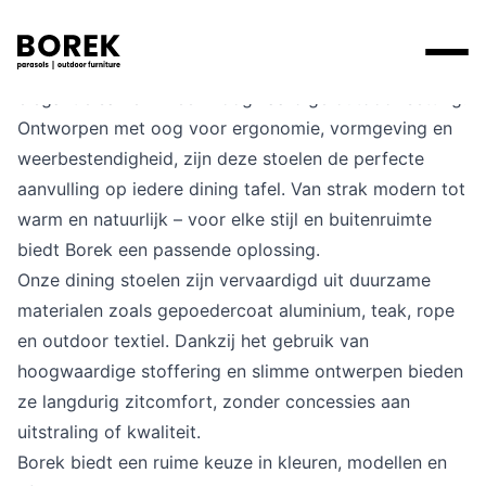
De dining stoelen van Borek brengen comfort en
elegantie samen in een hoogwaardige outdoor setting.
Producten
Ontworpen met oog voor ergonomie, vormgeving en
weerbestendigheid, zijn deze stoelen de perfecte
Zoek
Collecties
aanvulling op iedere dining tafel. Van strak modern tot
Alle producten
Ontdek onze merken
Verkooppunten
warm en natuurlijk – voor elke stijl en buitenruimte
Merken
biedt Borek een passende oplossing.
Tafels
Borek
Flagship stores
Onze dining stoelen zijn vervaardigd uit duurzame
Projecten
Lounge
Max & Luuk
Premium stores
materialen zoals gepoedercoat aluminium, teak, rope
en outdoor textiel. Dankzij het gebruik van
Verkooppunten
Parasols
Yoi
Verkooppunten zoeken
hoogwaardige stoffering en slimme ontwerpen bieden
ze langdurig zitcomfort, zonder concessies aan
Stoelen
Designers
uitstraling of kwaliteit.
Ligbedden
Borek biedt een ruime keuze in kleuren, modellen en
Prijscatalogi