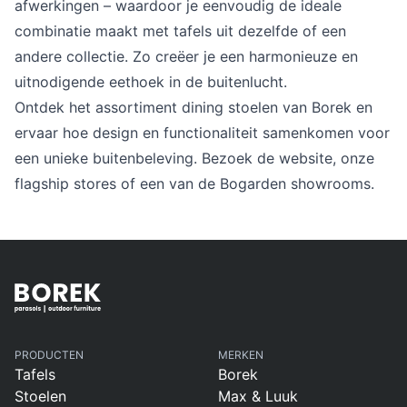
afwerkingen – waardoor je eenvoudig de ideale
Overig
Flagship stores
combinatie maakt met tafels uit dezelfde of een
Deals
andere collectie. Zo creëer je een harmonieuze en
Contact
uitnodigende eethoek in de buitenlucht.
3D modellen
Ontdek het assortiment dining stoelen van Borek en
ervaar hoe design en functionaliteit samenkomen voor
Support
een unieke buitenbeleving. Bezoek de website, onze
flagship stores of een van de Bogarden showrooms.
Nieuws
Events
Werken bij
Over ons
PRODUCTEN
MERKEN
Tafels
Borek
Taalkeuze
Stoelen
Max & Luuk