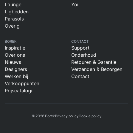
Overig
Lounge
Yoi
Flagship stores
Ligbedden
Deals
Parasols
Contact
Overig
3D modellen
BOREK
CONTACT
Support
Inspiratie
Support
Over ons
Onderhoud
Nieuws
Nieuws
Retouren & Garantie
Designers
Verzenden & Bezorgen
Events
Werken bij
Contact
Verkooppunten
Werken bij
Prijscatalogi
Over ons
© 2026 Borek
Privacy policy
Cookie policy
Taalkeuze