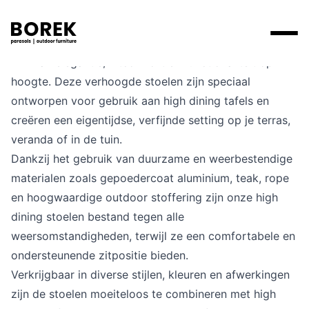
High dining stoelen van Borek bieden een perfecte
mix van elegantie, zitcomfort en functionaliteit op
Producten
hoogte. Deze verhoogde stoelen zijn speciaal
ontworpen voor gebruik aan high dining tafels en
Zoek
Collecties
creëren een eigentijdse, verfijnde setting op je terras,
Alle producten
Ontdek onze merken
Verkooppunten
veranda of in de tuin.
Merken
Dankzij het gebruik van duurzame en weerbestendige
Tafels
Borek
Flagship stores
materialen zoals gepoedercoat aluminium, teak, rope
Projecten
Lounge
Max & Luuk
Premium stores
en hoogwaardige outdoor stoffering zijn onze high
dining stoelen bestand tegen alle
Verkooppunten
Parasols
Yoi
Verkooppunten zoeken
weersomstandigheden, terwijl ze een comfortabele en
ondersteunende zitpositie bieden.
Stoelen
Designers
Verkrijgbaar in diverse stijlen, kleuren en afwerkingen
Ligbedden
zijn de stoelen moeiteloos te combineren met high
Prijscatalogi