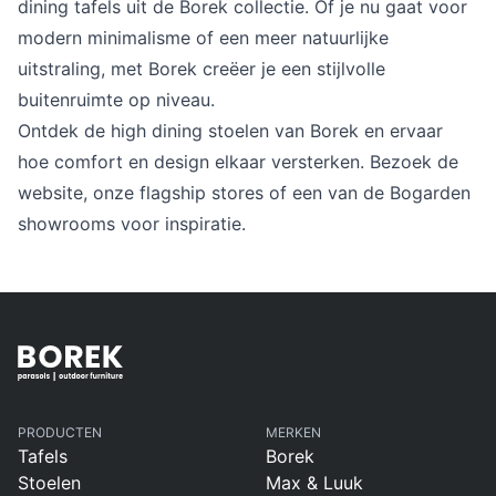
dining tafels uit de Borek collectie. Of je nu gaat voor
Overig
Flagship stores
modern minimalisme of een meer natuurlijke
Deals
uitstraling, met Borek creëer je een stijlvolle
Contact
buitenruimte op niveau.
3D modellen
Ontdek de high dining stoelen van Borek en ervaar
hoe comfort en design elkaar versterken. Bezoek de
Support
website, onze flagship stores of een van de Bogarden
showrooms voor inspiratie.
Nieuws
Events
Werken bij
Over ons
PRODUCTEN
MERKEN
Tafels
Borek
Taalkeuze
Stoelen
Max & Luuk