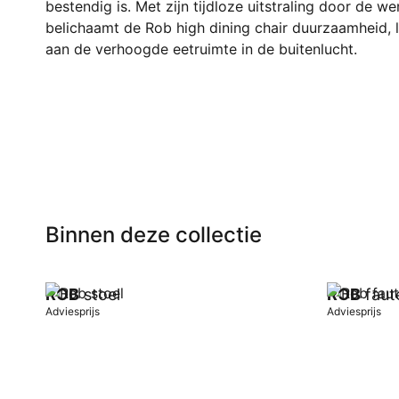
bestendig is. Met zijn tijdloze uitstraling door de we
belichaamt de Rob high dining chair duurzaamheid, l
aan de verhoogde eetruimte in de buitenlucht.
Binnen deze collectie
ROB
stoel
ROB
faute
Adviesprijs
Adviesprijs
In winkelwagen
In winkel