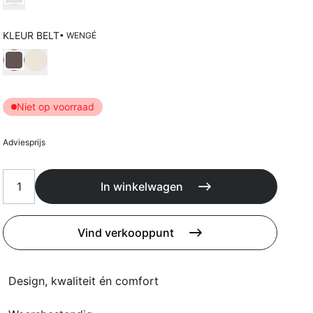
Kussens
Beschermhoezen
Buitenkeuken
KLEUR BELT
• WENGÉ
Kies Kleur belt
Niet op voorraad
Adviesprijs
In winkelwagen
Vind verkooppunt
Design, kwaliteit én comfort