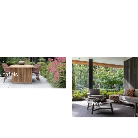
g tafels
Lounge