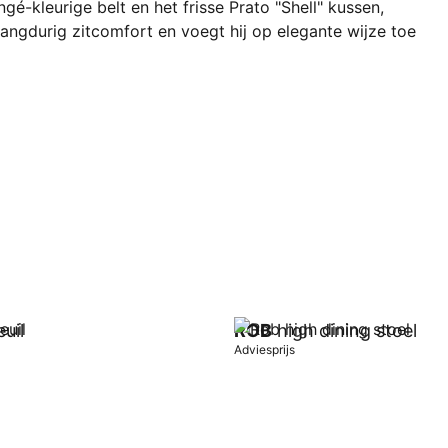
ngé-kleurige belt en het frisse Prato "Shell" kussen,
angdurig zitcomfort en voegt hij op elegante wijze toe
uil
ROB
high dining stoel
Adviesprijs
wagen
In winkelwagen