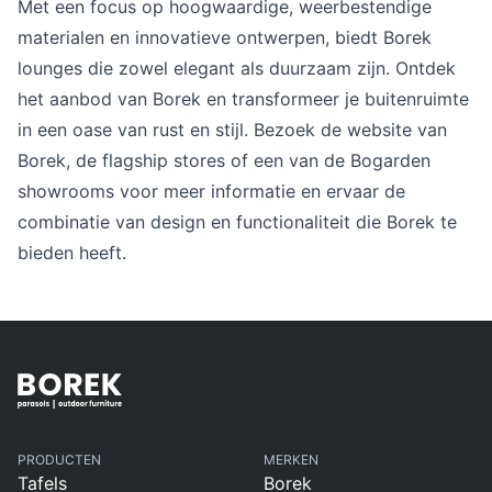
Met een focus op hoogwaardige, weerbestendige
Overig
Flagship stores
materialen en innovatieve ontwerpen, biedt Borek
Deals
lounges die zowel elegant als duurzaam zijn. Ontdek
Contact
het aanbod van Borek en transformeer je buitenruimte
3D modellen
in een oase van rust en stijl. Bezoek de website van
Borek, de flagship stores of een van de Bogarden
Support
showrooms voor meer informatie en ervaar de
combinatie van design en functionaliteit die Borek te
Nieuws
bieden heeft.
Events
Werken bij
Over ons
Taalkeuze
PRODUCTEN
MERKEN
Tafels
Borek