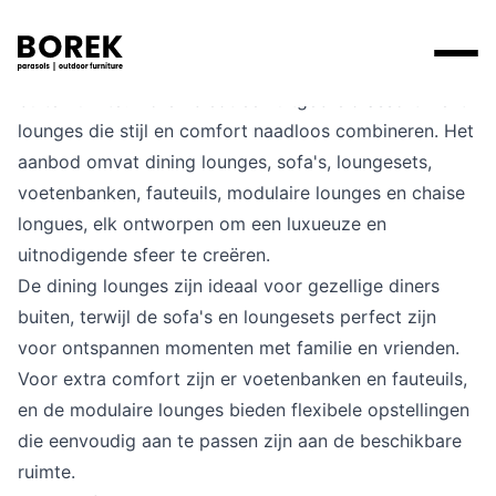
Op zoek naar de perfecte lounge voor je
buitenruimte? Borek biedt een uitgebreid assortiment
Producten
lounges die stijl en comfort naadloos combineren. Het
aanbod omvat dining lounges, sofa's, loungesets,
Zoek
Collecties
voetenbanken, fauteuils, modulaire lounges en chaise
Alle producten
Ontdek onze merken
Verkooppunten
longues, elk ontworpen om een luxueuze en
Merken
uitnodigende sfeer te creëren.
Tafels
Borek
Flagship stores
De dining lounges zijn ideaal voor gezellige diners
Projecten
Lounge
Max & Luuk
Premium stores
buiten, terwijl de sofa's en loungesets perfect zijn
voor ontspannen momenten met familie en vrienden.
Verkooppunten
Parasols
Yoi
Verkooppunten zoeken
Voor extra comfort zijn er voetenbanken en fauteuils,
en de modulaire lounges bieden flexibele opstellingen
Stoelen
Designers
die eenvoudig aan te passen zijn aan de beschikbare
Ligbedden
ruimte.
Prijscatalogi