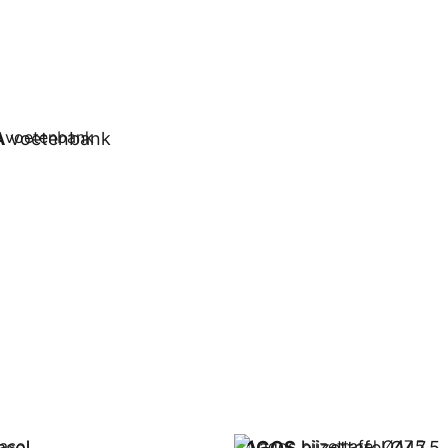
A
voetenbank
wagen
asol
LAGOS
bijzettafel Ø47,5