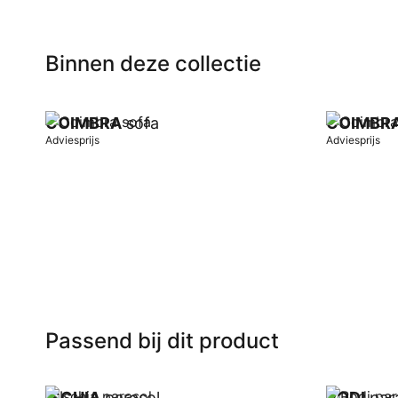
Binnen deze collectie
COIMBRA
sofa
COIMBR
Adviesprijs
Adviesprijs
In winkelwagen
In winkel
Passend bij dit product
ISCHIA
parasol
RODI
par