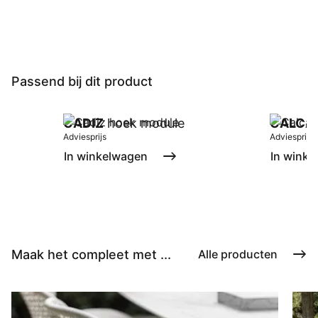
Passend bij dit product
CADIZ
hoek module
CALCA
Adviesprijs
Adviesprijs
In winkelwagen
In winke
Maak het compleet met ...
Alle producten