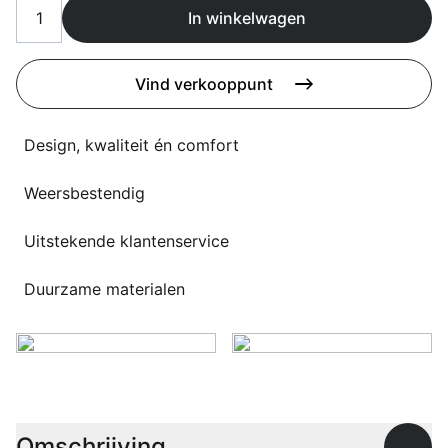
Overig
In winkelwagen
Flagship stores
Deals
Contact
Vind verkooppunt
3D modellen
Design, kwaliteit én comfort
Support
Weersbestendig
Nieuws
Uitstekende klantenservice
Events
Werken bij
Duurzame materialen
Over ons
Taalkeuze
Omschrijving