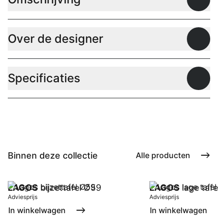
Open
Over de designer
Open
Specificaties
Open
Binnen deze collectie
Alle producten
LAGOS
bijzettafel Ø59
LAGOS
lage tafe
Adviesprijs
Adviesprijs
In winkelwagen
In winkelwagen