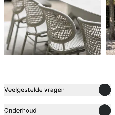
Stoelen
D
Veelgestelde vragen
Open
Onderhoud
Open