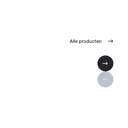
Alle producten
Volgende s
Vorige sli