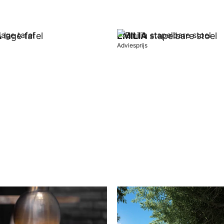
A
lage tafel
EMILIA
stapelbare stoel
Adviesprijs
wagen
In winkelwagen