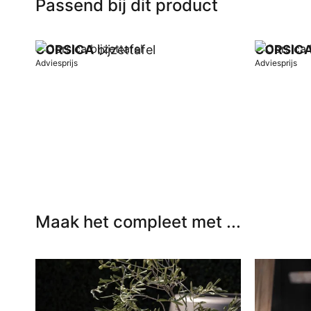
Passend bij dit product
CORSICA
bijzettafel
CORSIC
Adviesprijs
Adviesprijs
In winkelwagen
In winkel
Maak het compleet met ...