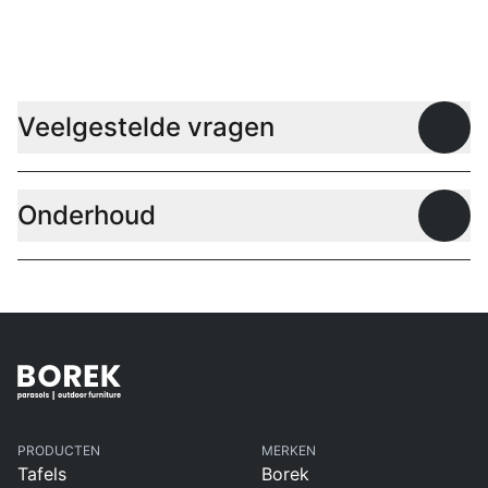
Lage tafels
Veelgestelde vragen
Open
Onderhoud
Open
PRODUCTEN
MERKEN
Tafels
Borek