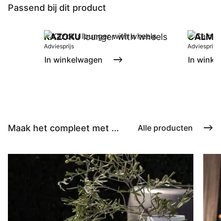
Passend bij dit product
KAZOKU
lounger with wheels
CALMA
Adviesprijs
Adviesprijs
In winkelwagen
In winke
Maak het compleet met ...
Alle producten