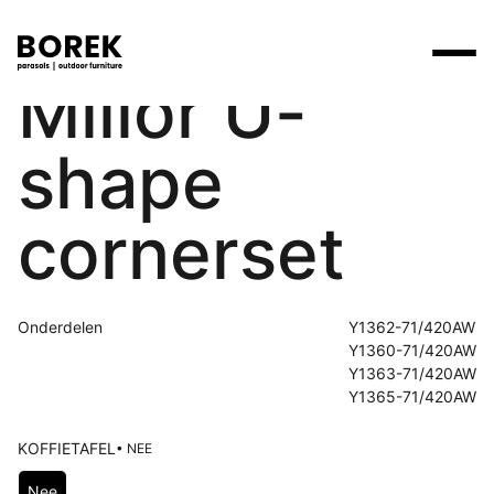
Millor U-
Producten
shape
Zoek
Collecties
Alle producten
Ontdek onze merken
Verkooppunten
cornerset
Merken
Tafels
Borek
Flagship stores
Projecten
Lounge
Max & Luuk
Premium stores
Onderdelen
Y1362-71/420AW
Y1360-71/420AW
Verkooppunten
Parasols
Yoi
Verkooppunten zoeken
Y1363-71/420AW
Y1365-71/420AW
Stoelen
Designers
KOFFIETAFEL
• NEE
Ligbedden
Prijscatalogi
Kies Koffietafel
Nee