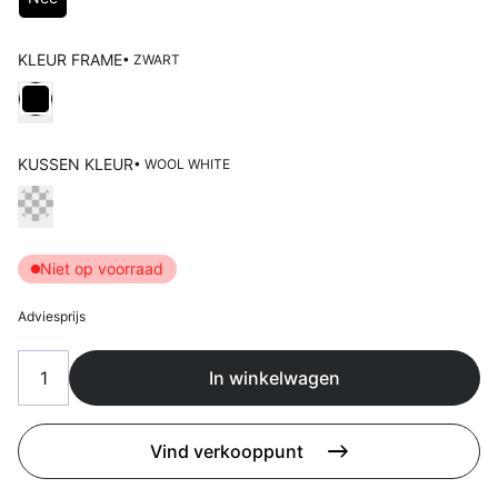
Overig
Flagship stores
KLEUR FRAME
Deals
• ZWART
Contact
Kies Kleur frame
3D modellen
KUSSEN KLEUR
• WOOL WHITE
Support
Kies Kussen kleur
Nieuws
Niet op voorraad
Events
Adviesprijs
Werken bij
Over ons
In winkelwagen
Vind verkooppunt
Taalkeuze